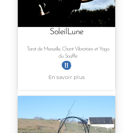
SoleilLune
Tarot de Marseille, Chant Vibratoire et Yoga
du Souffle
En savoir plus