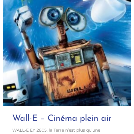
transformation culturelle profonde. Olivier Servais
est historien et anthropologue. Il est professeur
ordinaire à l’Université de Louvain en Belgique. Il y
enseigne l’anthropologie des systèmes
symboliques et leurs relations aux environnement
dit « naturels » ou « artificiels » . Il anime aussi des
enseignements à l’Institut des Arts de Diffusion
(IAD) et à l’Université Saint Louis-Bruxelles. Il a
mené des terrains au Canada, aux Philippines, à l’Ile
Maurice, en France, en Belgique et dans les
mondes numériques.
Wall-E – Cinéma plein air
WALL-E En 2805, la Terre n’est plus qu’une