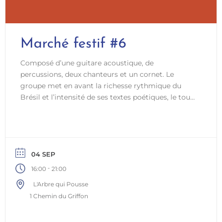
Marché festif #6
Composé d’une guitare acoustique, de
percussions, deux chanteurs et un cornet. Le
groupe met en avant la richesse rythmique du
Brésil et l’intensité de ses textes poétiques, le tout
sublimé par la puissante variété de la musique
brésilienne. Leur répertoire rassemble des
chansons de grands compositeurs, sélectionnées
pour leur richesse poétique et leur capacité à
émouvoir et à célébrer la vie. S’inspirant de
04 SEP
rythmes tels que le Maracatu, la Samba, Bossa
-
16:00
21:00
Nova Chorinho et Baiao. Som Aceso crée une
L'Arbre qui Pousse
atmosphère immersive où les mots, la mélodie et
1 Chemin du Griffon
les percussions invitent le public à chanter, à
ressentir et à se laisser emporter par les rythmes.