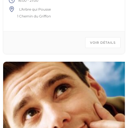
16:00
21:00
Olivier « Oyo » Gobert aux percussions se
L'Arbre qui Pousse
joignirent au projet et, ensemble, adaptèrent le
1 Chemin du Griffon
projet solo en format trio. Le tout donne un
mélange de folk rock, saupoudré de cordes
classiques et agrémenté de percussions
pataphoniques. A l’origine, le Phonoscope est
VOIR DÉTAILS
l’ancêtre du cinématographe et permettait aux
images fixes de prendre vie. Le Fonoscope permet
lui aux mots de prendre vie, avec un F dans le texte
! Plus d’infos, photos,
vidéos: https://fonoscope.com/ Les producteurices
et artisan·es prévu·es :– Lanka Artisanat – artisanat
du fil et du bois– Butterfly jeans – sacs et
vêtements– La loutre à lunettes – illustrations– Les
légumes et fruits de Manu, les Jardins du Griffon–
Les pains, viennoiseries, focaccias, etc. du Le Clan
Pains– Les vins de Pablo de Les Pieds dans la Dyle–
Les oeufs de La ferme nourricière de Gentilsart–
Des plants d’Aurélie Pépinière – Sème la Vie– Les