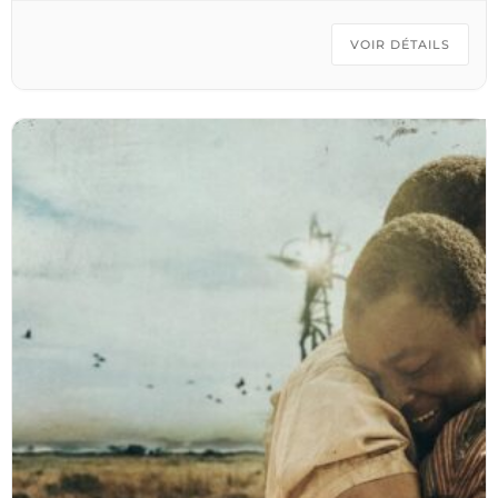
C’est une expérience de partage qui célèbre la
diversité de la culture brésilienne à travers une
VOIR DÉTAILS
performance vibrante, sensible et pleine d’énergie.
Les producteurices et artisan·es prévu·es :– Les
légumes et fruits de Manu, les Jardins du Griffon–
Les pains, viennoiseries, focaccias, etc. du Le Clan
Pains– Les vins de Pablo de Les Pieds dans la Dyle–
Les oeufs de La ferme nourricière de Gentilsart–
Des plants d’Aurélie Pépinière – Sème la Vie– Les
tisanes d’Amandine – Terre en joie– Des fleurs
d’Yvonne – Blomaljos Le restaurant Cabane est
ouvert pour vous régaler ! Et pour accompagner
tout ça, venez déguster les bières locales de la
Brasserie des Beaux Jours, du vin et des limonades
de City to Ocean. Chemin du Griffon 1, 1340
OttigniesVendredi 4 septembre, de 16h à 21hUn QR
code et un chapeau seront également mis à
disposition sur place pour celles et ceux qui
souhaitent faire une donation libre afin de soutenir
les artistes. Merci d’avance pour elleux.