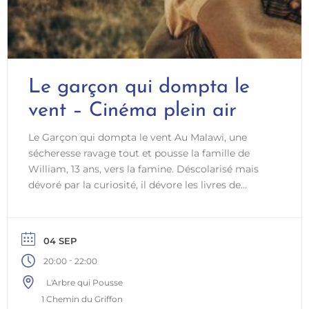
Le garçon qui dompta le
vent – Cinéma plein air
Le Garçon qui dompta le vent Au Malawi, une
sécheresse ravage tout et pousse la famille de
William, 13 ans, vers la famine. Déscolarisé mais
dévoré par la curiosité, il dévore les livres de
science en cachette… et se met en tête de
construire une éolienne avec des pièces de vélo et
des bouts de récup’. Une histoire vraie,
04 SEP
bouleversante, sur l’ingéniosité qui sauve. L’Arbre
-
20:00
22:00
qui Pousse, Ottignies-Louvain-la-Neuve8 € (−26
ans) · 10 € (26 ans et +)Popcorn & boissons sur
L'Arbre qui Pousse
place
1 Chemin du Griffon