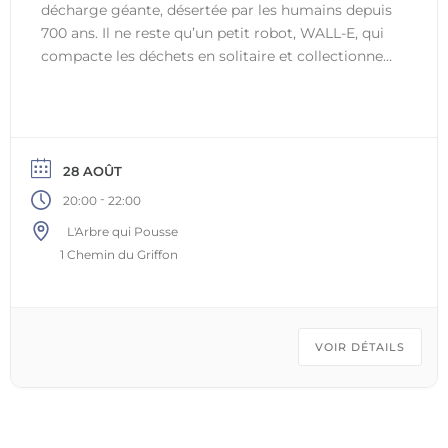
décharge géante, désertée par les humains depuis
700 ans. Il ne reste qu’un petit robot, WALL-E, qui
compacte les déchets en solitaire et collectionne
des trésors oubliés. Jusqu’au jour où débarque
EVE, une sonde venue chercher la vie sur Terre.
C’est le coup de foudre et le début d’une folle
aventure à travers la galaxie. Un chef-d’œuvre
Pixar, presque sans dialogue, tendre et à couper le
28 AOÛT
souffle. L’Arbre qui Pousse, Ottignies-Louvain-la-
-
20:00
22:00
Neuve8 € (−26 ans) · 10 € (26 ans et +)Popcorn &
L'Arbre qui Pousse
boissons sur place
1 Chemin du Griffon
VOIR DÉTAILS