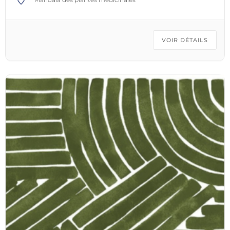
jamais ta vie ne commencera. Va dans les bois,
va. » Clarissa Pinkola Estés, Femmes qui courent
avec les loups Je vous propose une nuit au coeur
VOIR DÉTAILS
de la forêt , sans tente. Je deviens gardienne de
cette quête: renouer avec son âme
sauvage. Une communion profonde avec la Terre ,
pour mieux danser avec le vivant, avec soi. Ce n’est
pas juste une nuit en forêt, mais une reconnexion à
Soi, un cadeau que l’on s’offre et qui nous marque
pour la vie. Renouer avec la Terre Mère , à notre
époque est un des points essentiels à notre survie.
Possibilité de créer votre propre groupe avec une
date à choisir ensemble. (Les nuits en forêt se
réalise de mars à octobre.) PROGRAMME Buffet à
base de plantes sauvages – Feu médecine – Rituel
de Purification – Rituel d’introspection – Marche
de vision – Appel aux directions – Médecine du
cacao – Bivouac – Art thérapie – Marche de nuit –
Travail qui relie – Nuit en forêt – Chants DATE: 4-5