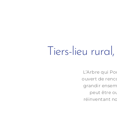
Tiers-lieu rura
L’Arbre qui Po
ouvert de renco
grandir ensemb
peut être o
réinventant no