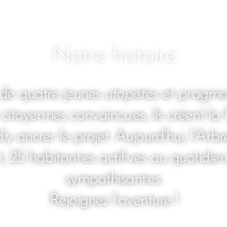
Notre histoire
 de quatre jeunes
utopistes
et
pragma
toyen·nes convaincu·es, ils créent la
’y ancrer le projet. Aujourd’hui, l’Ar
, 25 habitant·es actif·ves au quotidien
sympathisant·es.
Rejoignez l’aventure !