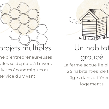
rojets multiples
Un habita
groupé
he d’entrepreneur·euses
ales se déploie à travers
La ferme accueille p
tivités économiques au
25 habitant·es de 
service du vivant
âges dans différe
logements