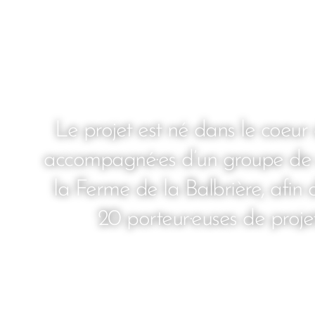
Le projet est né dans le coeur
accompagné·es d’un groupe de ci
la Ferme de la Balbrière, afin d
20 porteur·euses de projet