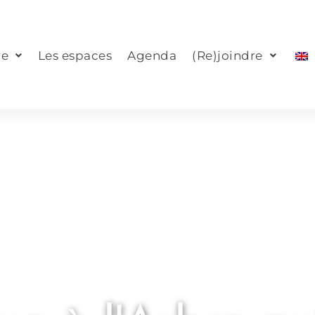
re
Les espaces
Agenda
(Re)joindre