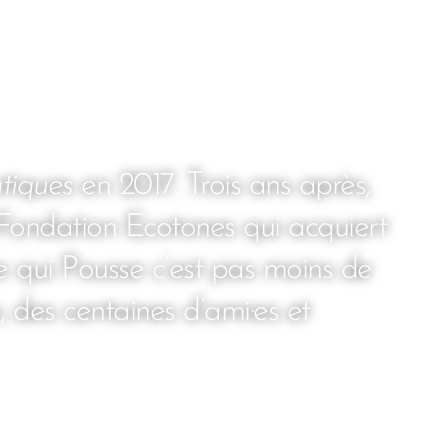
tiques
en 2017. Trois ans après,
 Fondation Ecotones qui acquiert
bre qui Pousse c’est pas moins de
, des centaines d’ami·es et