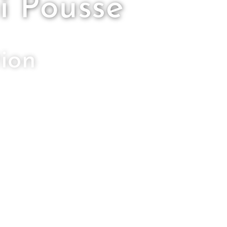
i Pousse
tion