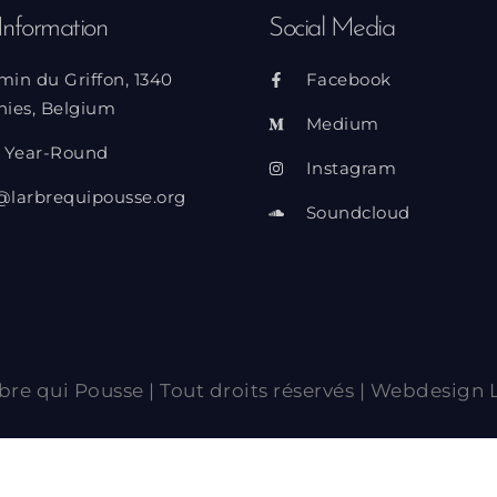
Information
Social Media
min du Griffon, 1340
Facebook
nies, Belgium
Medium
 Year-Round
Instagram
@larbrequipousse.org
Soundcloud
bre qui Pousse | Tout droits réservés | Webdesign