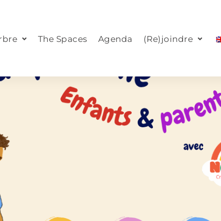
rbre
The Spaces
Agenda
(Re)joindre