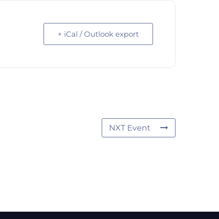
+ iCal / Outlook export
NXT Event