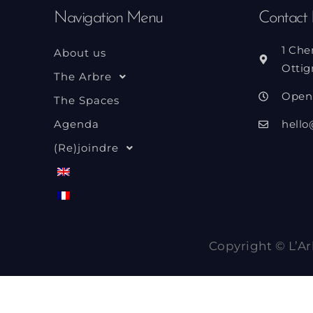
Navigation Menu
Contact 
1 Che
About us
Ottig
The Arbre
Open
The Spaces
Agenda
hello
(Re)joindre
Copyright © L’Ar