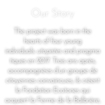
Our Story
The project was born in the
hearts of four young
individuals.
utopistes
and
pragma
tiques
en 2017. Trois ans après,
accompagné·es d’un groupe de
citoyen·nes convaincu·es, ils créent
la Fondation Ecotones qui
acquiert la Ferme de la Balbrière,