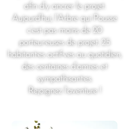
afin d’y ancrer le projet.
Aujourd’hui, l’Arbre qui Pousse
c’est pas moins de 20
porteur·euses de projet, 25
habitant·es actif·ves au quotidien,
des centaines d’ami·es et
sympathisant·es.
Rejoignez l’aventure !