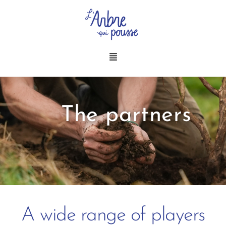
Aller
au
contenu
Menu
The partners
A wide range of players