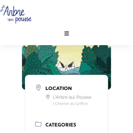
Aller
au
contenu
Menu
LOCATION
L'Arbre qui Pousse
1 Chemin du Griffon
CATEGORIES