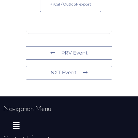
+ iCal / Outlook export
PRV Event
NXT Event
Navigation Menu
Menu