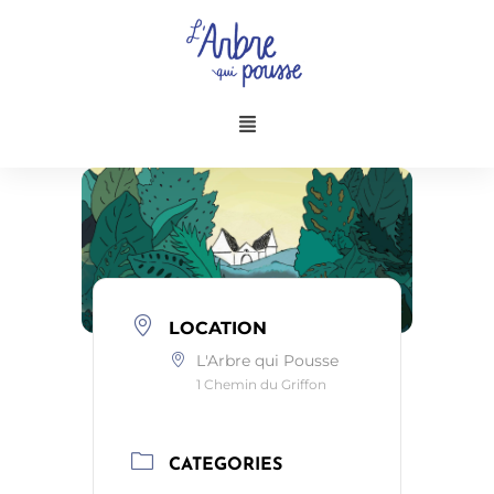
Aller
au
contenu
Menu
LOCATION
L'Arbre qui Pousse
1 Chemin du Griffon
CATEGORIES