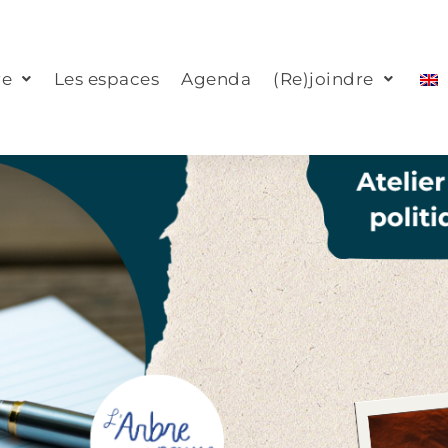
re
Les espaces
Agenda
(Re)joindre