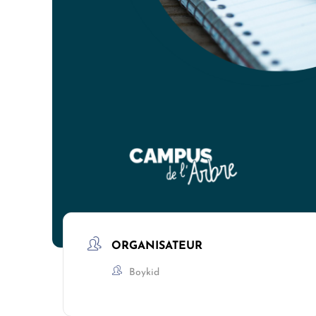
ORGANISATEUR
Boykid