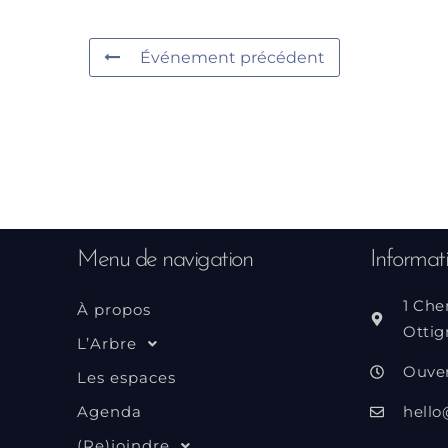
Événement précédent
Menu de navigation
Informat
1 Che
À propos
Ottig
L’Arbre
Ouve
Les espaces
Agenda
hello
(Re)joindre