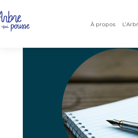
Aller
au
contenu
À propos
L’Arb