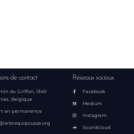
ions de contact
Réseaux sociaux
min du Griffon, 1340
Facebook
nies, Belgique
Medium
rt en permanence
Instagram
@larbrequipousse.org
Soundcloud