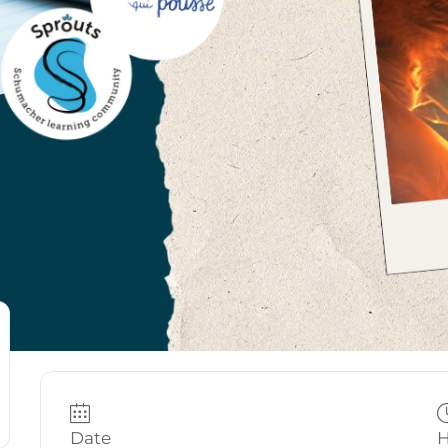
Date
H