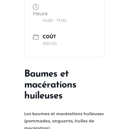
Heure
14:00 - 17:00
COÛT
€65.00
Baumes et
macérations
huileuses
Les baumes et macérations huileuses
(pommades, onguents, huiles de
macération)