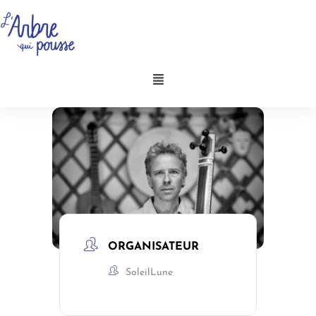
Aller
au
contenu
Menu
ORGANISATEUR
SoleilLune