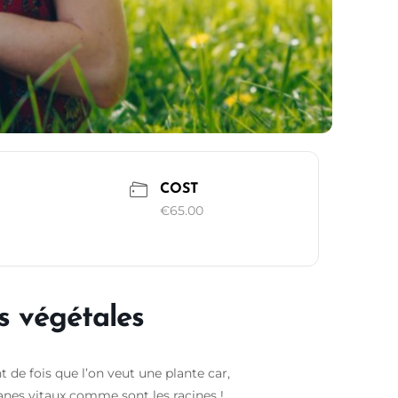
COST
€65.00
s végétales
 de fois que l’on veut une plante car,
anes vitaux comme sont les racines !