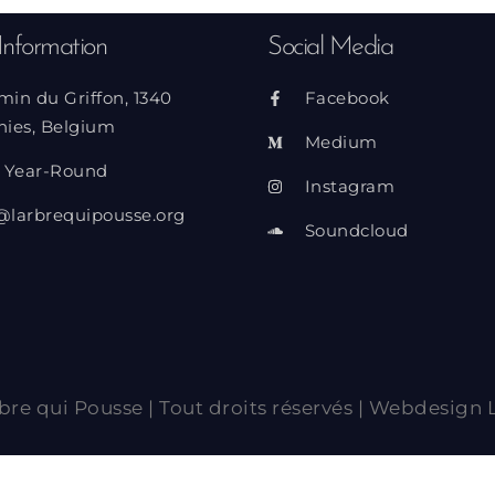
Information
Social Media
min du Griffon, 1340
Facebook
nies, Belgium
Medium
 Year-Round
Instagram
@larbrequipousse.org
Soundcloud
bre qui Pousse | Tout droits réservés | Webdesign