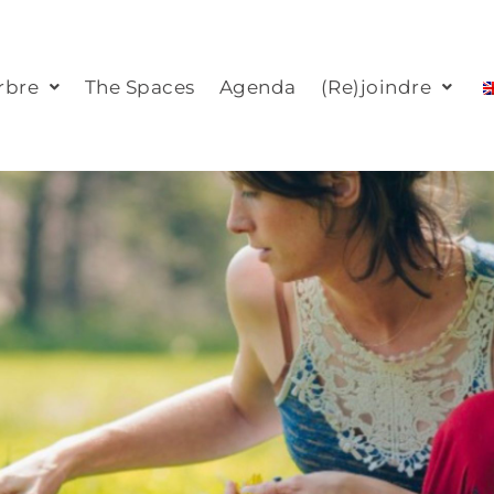
rbre
The Spaces
Agenda
(Re)joindre