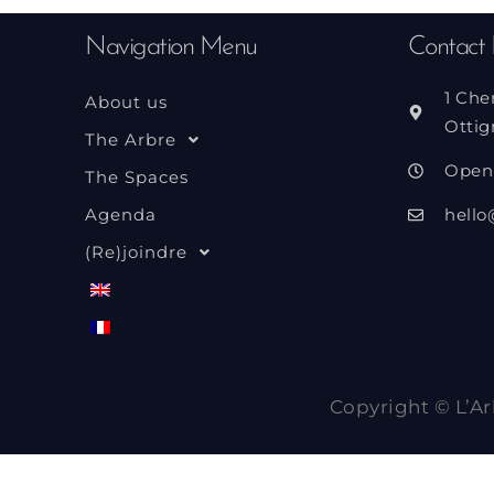
Navigation Menu
Contact 
1 Che
About us
Ottig
The Arbre
Open
The Spaces
Agenda
hello
(Re)joindre
Copyright © L’Ar