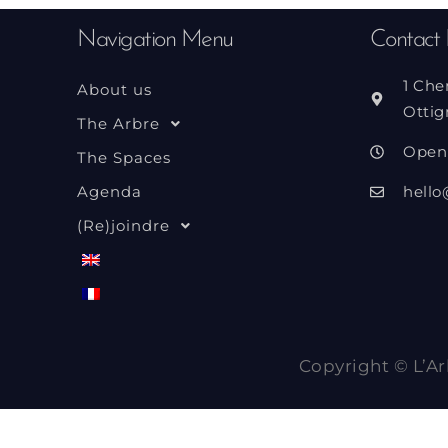
Navigation Menu
Contact 
1 Che
About us
Ottig
The Arbre
Open
The Spaces
Agenda
hello
(Re)joindre
Copyright © L’Ar