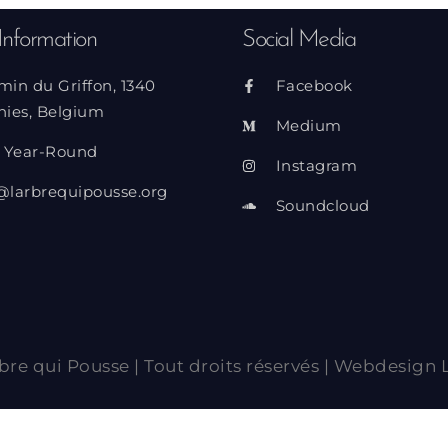
Information
Social Media
min du Griffon, 1340
Facebook
nies, Belgium
Medium
 Year-Round
Instagram
@larbrequipousse.org
Soundcloud
bre qui Pousse | Tout droits réservés | Webdesign