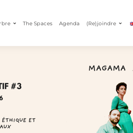
rbre
The Spaces
Agenda
(Re)joindre