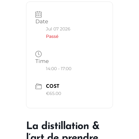
Date
Jul 07 2026
Passé
Time
14:00 - 17:00
COST
€65.00
La distillation &
l’art de prendre