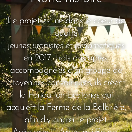
Le projet est né dans le coeur de
quatre
jeunes
utopistes
et
pragmatiques
en 2017. Trois ans après,
accompagné·es d’un groupe de
citoyen·nes convaincu·es, ils créent
la Fondation Ecotones qui
acquiert la Ferme de la Balbrière,
afin d’y ancrer le projet.