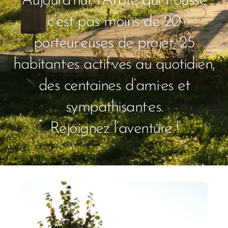
Aujourd’hui, l’Arbre qui Pousse
c’est pas moins de 20
porteur·euses de projet, 25
habitant·es actif·ves au quotidien,
des centaines d’ami·es et
sympathisant·es.
Rejoignez l’aventure !